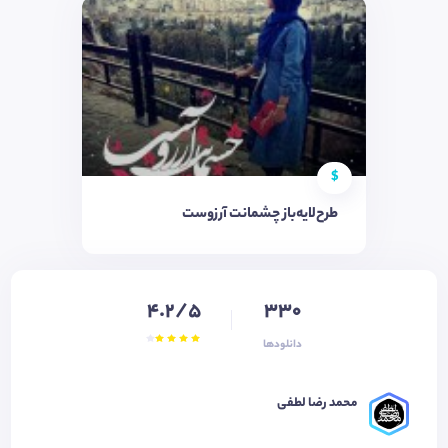
$
طرح‌لایه‌باز چشمانت آرزوست
4.2/5
330
دانلودها
محمد رضا لطفی