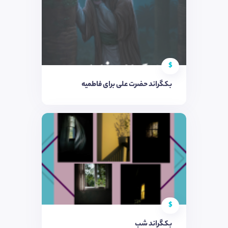
$
بکگراند حضرت علی برای فاطمیه
$
بکگراند شب