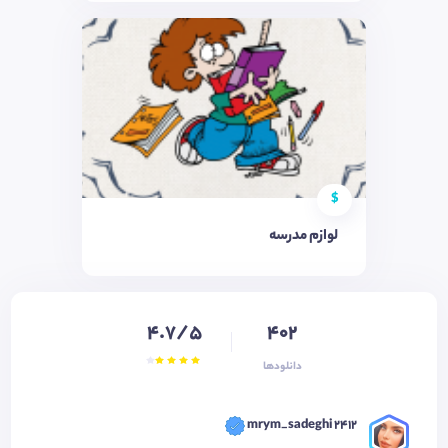
$
لوازم مدرسه
4.7/5
402
دانلودها
mrym_sadeghi 2412