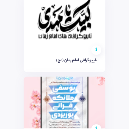
$
تایپوگرافی امام زمان (عج)
$