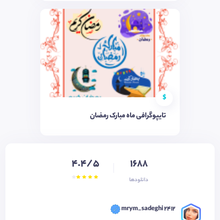
$
تایپوگرافی ماه مبارک رمضان
4.4/5
1688
دانلودها
mrym_sadeghi 2412