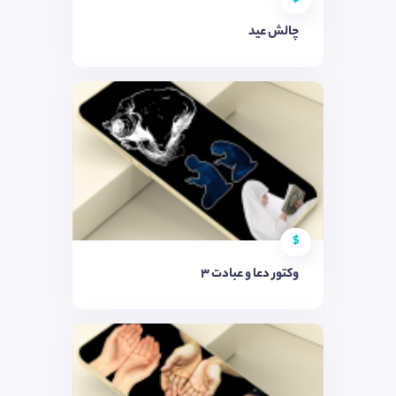
چالش عید
$
وکتور دعا و عبادت 3