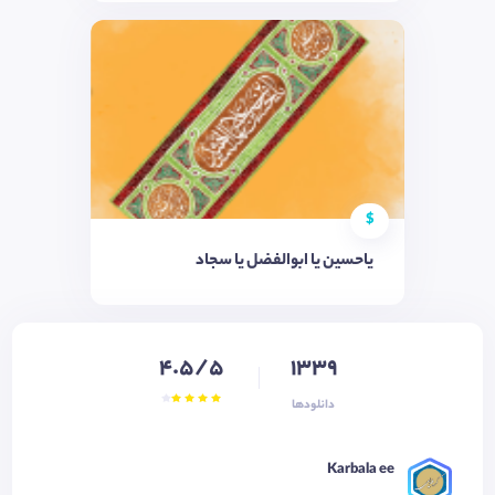
$
یاحسین یا ابوالفضل یا سجاد
4.5/5
1339
دانلودها
Karbala ee