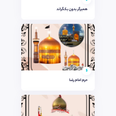
همبرگر بدون بکگراند
$
حرم امام رضا