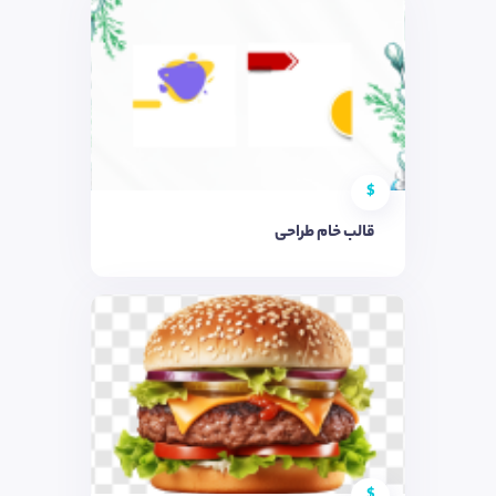
$
قالب خام طراحی
$