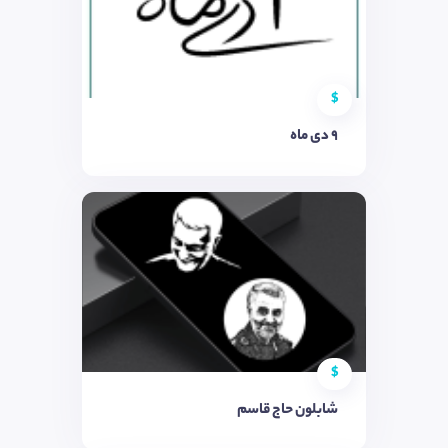
$
9 دی ماه
$
شابلون حاج قاسم