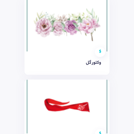
$
وکتور گل
$