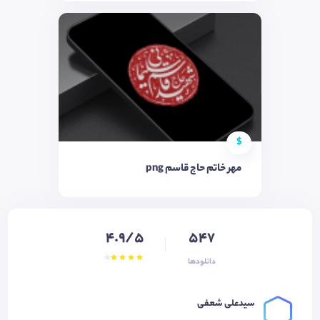
$
مهر خاتم حاج قاسم png
4.9/5
547
دانلودها
سیدعلی شعفی