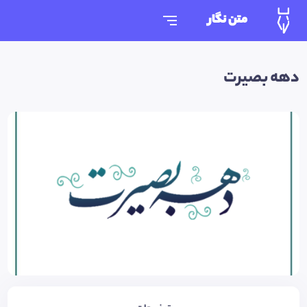
متن نگار
دهه بصیرت