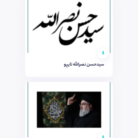
$
سیدحسن نصرالله تایپو
$