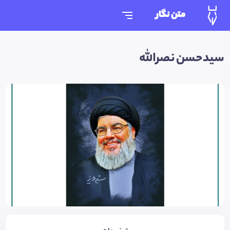
متن نگار
سیدحسن نصرالله