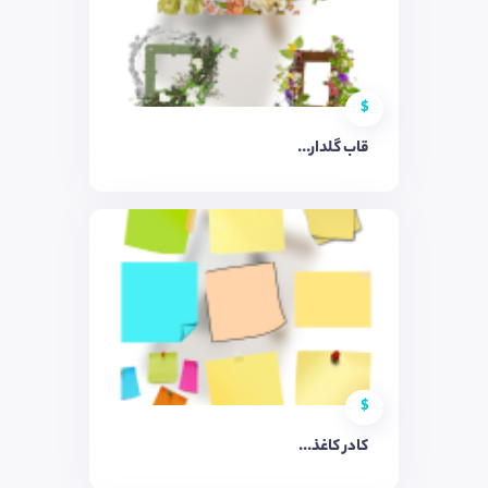
$
قاب گلدار...
$
کادر کاغذ...