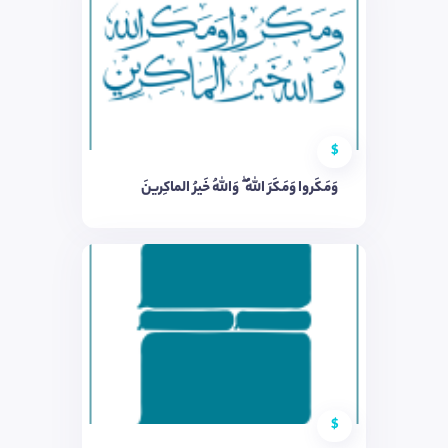
$
وَمَكَروا وَمَكَرَ اللَّهُ ۖ وَاللَّهُ خَيرُ الماكِرينَ
$