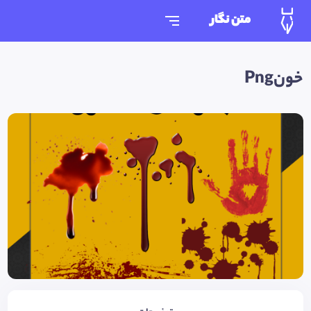
متن نگار
خونPng