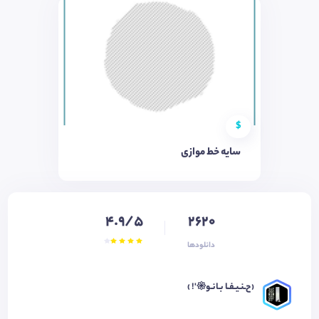
$
سایه خط موازی
4.9/5
2620
دانلودها
‹ح‌ـنـیـفـٰا‌ بـانـو𑁍'! › ‌‌