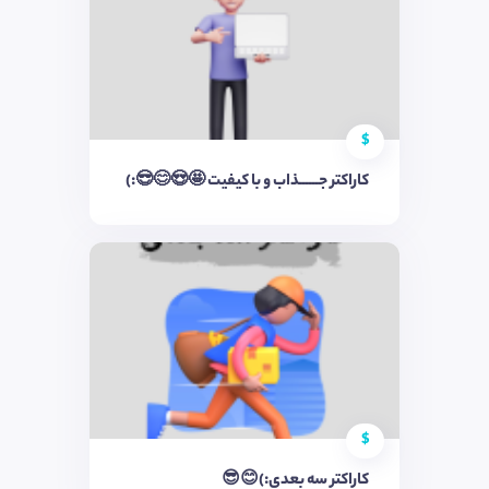
$
کاراکتر جــــــذاب و با کیفیت 🤩😍😊😎:)
$
کاراکتر سه بعدی:)😊😎