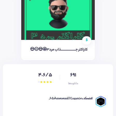
$
کاراکتر جـــــــــــــــــــذاب مرد3🤩😍😊😎
4.6/5
691
دانلودها
𝓜𝓸𝓱𝓪𝓶𝓶𝓮𝓭 𝓗𝓾𝓼𝓼𝓪𝓲𝓷 𝒜𝓂𝒾𝒹𝒾