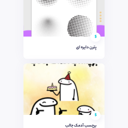
$
پترن دایره ای
$
برچسب آدمک جالب