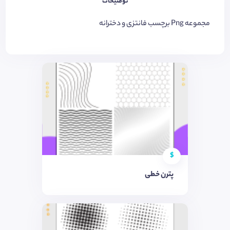
توضیحات
مجموعه Png برچسب فانتزی و دخترانه
$
پترن خطی