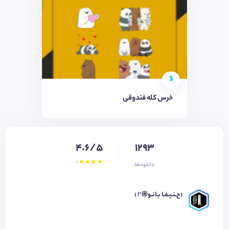
$
خرس کله فندوقی
4.6/5
1293
دانلودها
‹ح‌ـنـیـفـٰا‌ بـانـو𑁍'! › ‌‌