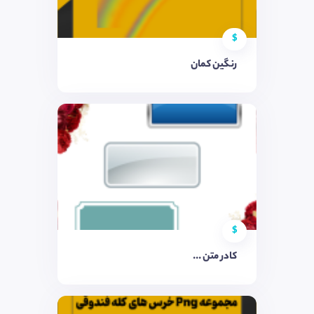
$
رنگین کمان
$
کادر متن ...