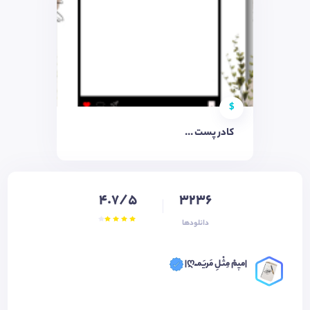
$
کادر پست ...
4.7/5
3236
دانلودها
|میٖمْ مِثْـلِ مَریَمـْـღ|