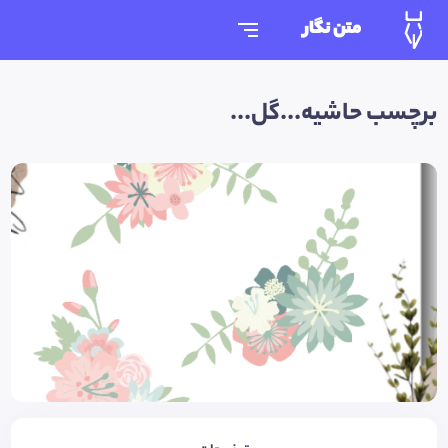
متن نگار
برچسب حاشیه...گل...