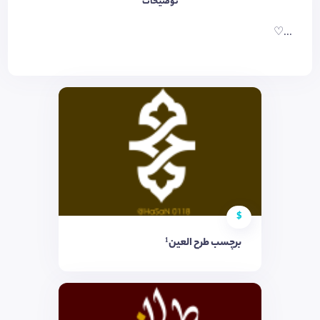
توضیحات
...♡
$
برچسب طرح العین¹