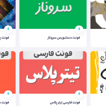
$
$
فونت دستنویس سروناز
فونت پای
$
$
فونت فارسی تیتر پلاس
فونت د