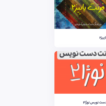
یز۲
ست نویس نوژا2