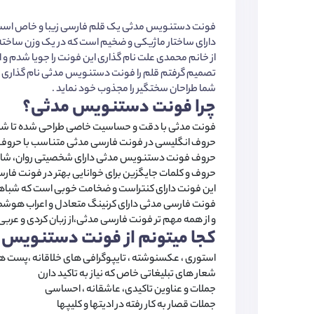
فونت دستنویس مدثی یک قلم فارسی زیبا و خاص است ک
دارای ساختار ماژیکی و ضخیم است که در یک وزن ساخت
از خانم محمدی علت نام گذاری این فونت را جویا شدم و
تصمیم گرفتم قلم را فونت دستنویس مدثی نام گذاری نما
شما طراحان سختگیر را مجذوب خود نماید .
چرا فونت دستنویس مدثی؟
فونت مدثی با دقت و حساسیت خاصی طراحی شده تا شبا
حروف انگلیسی در فونت فارسی مدثی متناسب با حروف
حروف فونت دستنویس مدثی دارای شخصیتی روان، شاد
حروف و کلمات جایگزین برای خوانایی بهتر در فونت فارس
این فونت دارای کنتراست و ضخامت خوبی است که شباه
فونت فارسی مدثی دارای کرنینگ متعادل و اعراب هوشم
و از همه مهم تر فونت فارسی مدثی،از زبان کردی و عربی 
کجا میتونم از فونت دستنویس 
استوری ، عکسنوشته ، تایپوگرافی های خلاقانه ،پست ها
شعار های تبلیغاتی خاص که نیاز به تاکید دارن
جملات و عناوین تاکیدی، عاشقانه ، احساسی
جملات قصار به کار رفته در ادیتها و کلیپها