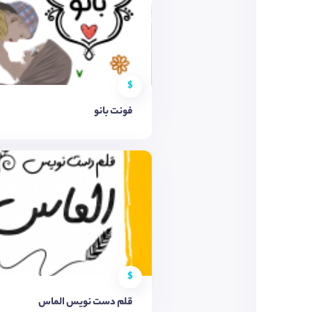
$
فونت بانو
$
قلم دست نویس الماس