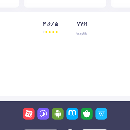
4.6/5
7761
دانلودها