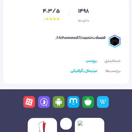
4.3/5
1498
دانلودها
𝓜𝓸𝓱𝓪𝓶𝓶𝓮𝓭 𝓗𝓾𝓼𝓼𝓪𝓲𝓷 𝒜𝓂𝒾𝒹𝒾
دسته‌بندی
برچسب
برچسب‌ها
مینیمال
,
گرافیکی