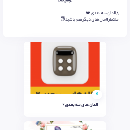
توضیحات
8 المان سه بعدی ❤️
منتظر المان های دیگر هم باشید😇
$
المان های سه بعدی 2