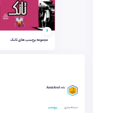
$
مجموعه برچسب های تانک
AmirAref 071
دسته‌بندی
برچسب