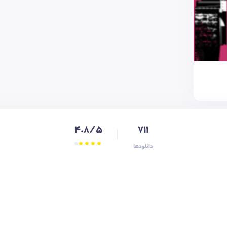
4.8/5
711
دانلودها