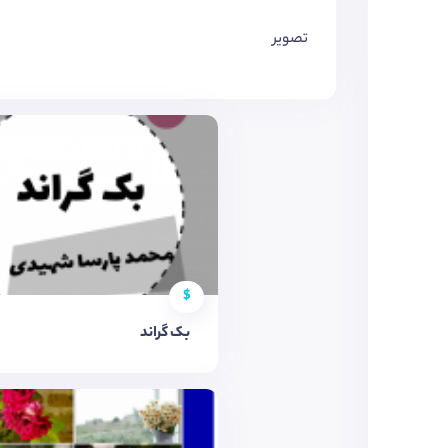
تصویر
$
بک گراند