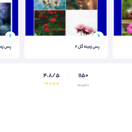
$
$
پس زمینه گل ۲
پس زمین
4.8/5
1150
دانلودها