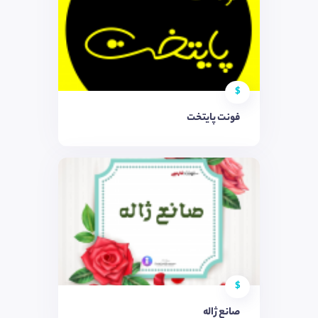
$
فونت پایتخت
$
صانع ژاله