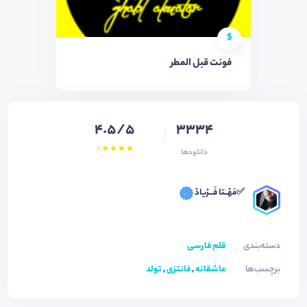
$
فونت قبل المطر
4.5/5
3334
دانلودها
✅مَهْــتا فَـــرْیادْ
دسته‌بندی
قلم فارسی
برچسب‌ها
عاشقانه
,
فانتزی
,
تولد