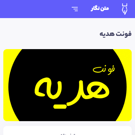
متن نگار
فونت هدیه