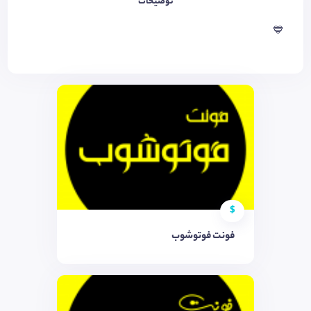
توضیحات
💙
$
فونت فوتوشوب