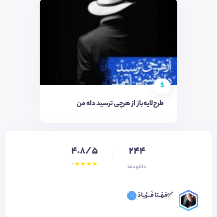
$
طرح‌لایه‌باز از هرچی ترسید دله من
4.8/5
244
دانلودها
✅مَهْــتا فَـــرْیادْ