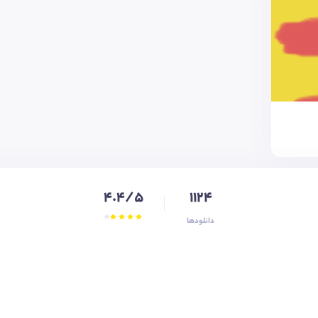
4.4/5
1124
دانلودها