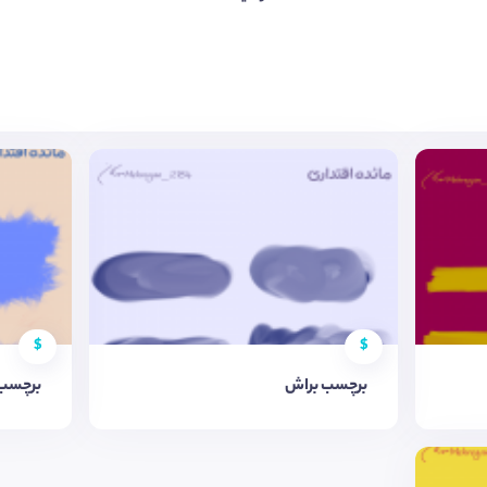
$
$
برچسب براش
برچسب