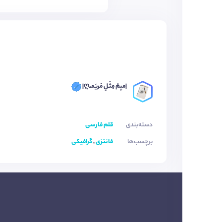
|میٖمْ مِثْـلِ مَریَمـْـღ|
دسته‌بندی
قلم فارسی
برچسب‌ها
فانتزی
,
گرافیکی