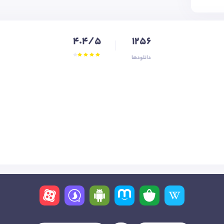
4.4/5
1256
دانلودها