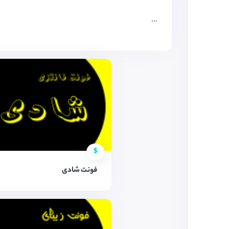
...
$
فونت شادی