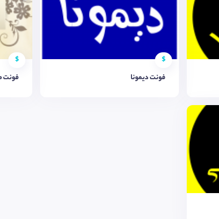
$
$
فونت دیمونا
فونت م