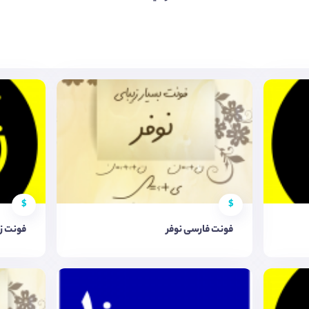
$
$
فونت فارسی نوفر
فونت ز