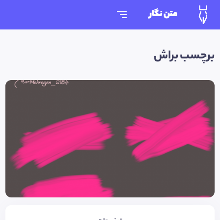
متن نگار
برچسب براش