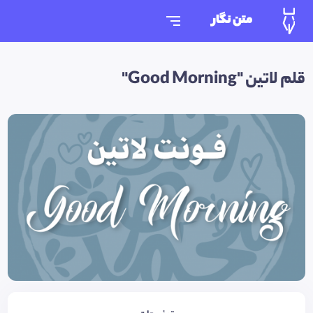
متن نگار
قلم لاتین "Good Morning"