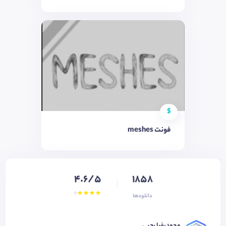
$
فونت meshes
4.6/5
1858
دانلودها
محمدرضا رجبی