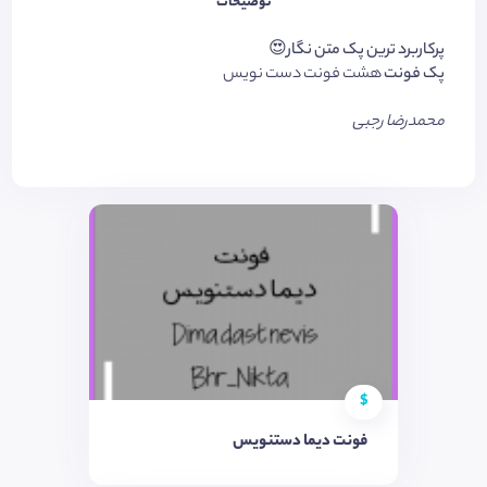
توضیحات
پرکاربرد ترین پک متن نگار😍
پک فونت
هشت فونت دست نویس
محمدرضا رجبی
$
فونت ديما دستنویس