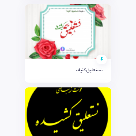
$
نستعلیق کثیف