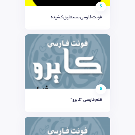
$
فونت فارسی نستعلیق کشیده
$
قلم فارسی "کایرو"