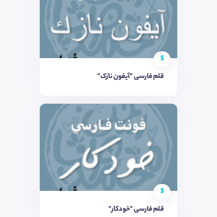
$
قلم فارسی "آیفون نازک"
$
قلم فارسی "خودکار"