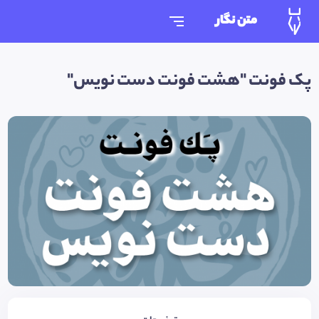
متن نگار
پک فونت "هشت فونت دست نویس"