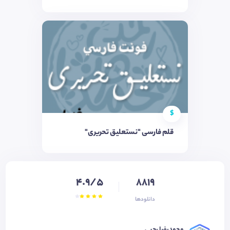
$
قلم فارسی "نستعلیق تحریری"
4.9/5
8819
دانلودها
محمدرضا رجبی