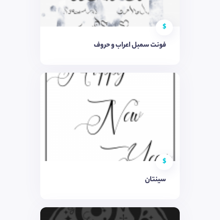
$
فونت سمبل اعراب و حروف
$
سینتان