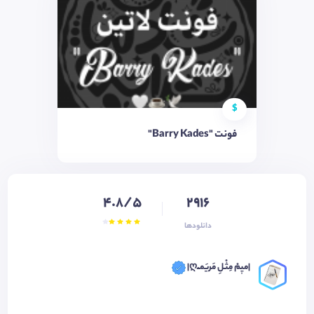
$
فونت "Barry Kades"
4.8/5
2916
دانلودها
|میٖمْ مِثْـلِ مَریَمـْـღ|