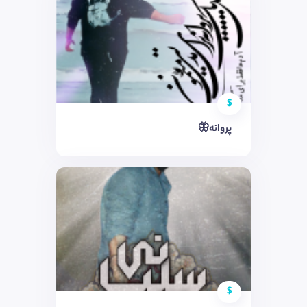
$
پروانه🦋
$