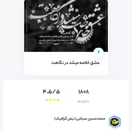
$
عشق خلاصه میشد در نگاهت
4.5/5
1808
دانلودها
محمدحسین صباغی(نبض گرافیک)