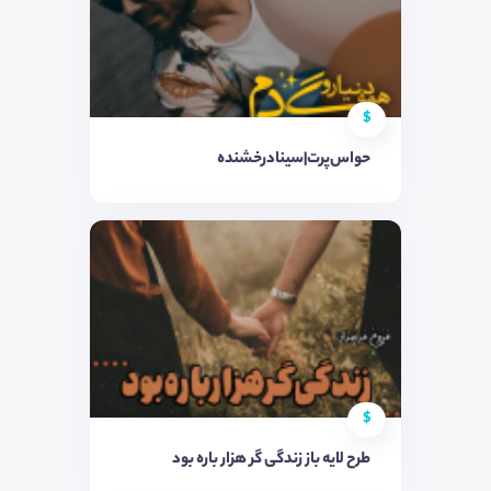
$
حواس‌پرت|سینادرخشنده
$
طرح لایه باز زندگی گر هزار باره بود