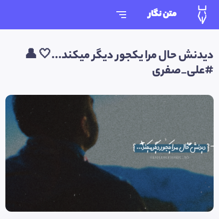
متن نگار
دیدنش حال مرا یکجور دیگر میکند...🤍 👤
#علی_صفری