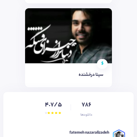
$
سینا درخشنده
4.7/5
786
دانلودها
fatemeh nazaralizadeh