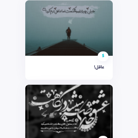
$
عاقل!