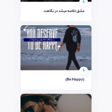
$
عشق خلاصه میشد در نگاهت
$
{Be Happy}