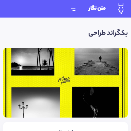
متن نگار
بکگراند طراحی