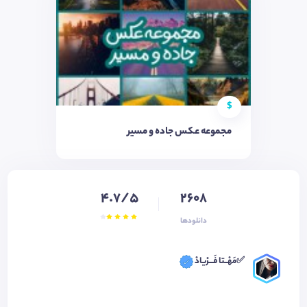
$
مجموعه عکس جاده و مسیر
4.7/5
2608
دانلودها
✅مَهْــتا فَـــرْیادْ