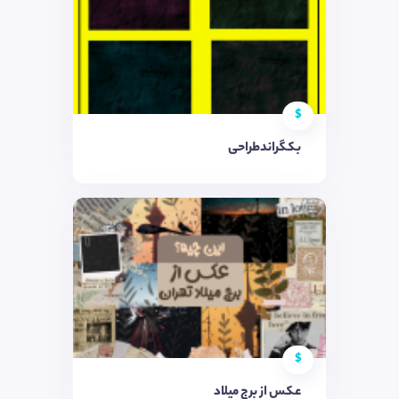
$
بکگراندطراحی
$
عکس از برج میلاد