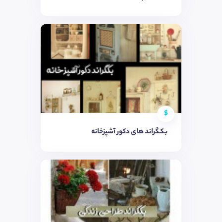
$
بکگراند های دکور آشپزخانه