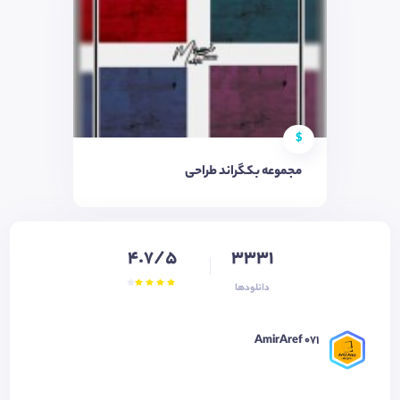
$
مجموعه بکگراند طراحی
4.7/5
3331
دانلودها
AmirAref 071