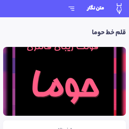
متن نگار
قلم خط حوما