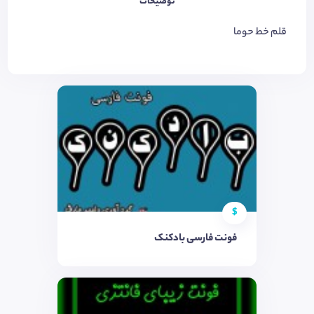
توضیحات
قلم خط حوما
$
فونت فارسی بادکنک