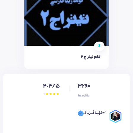
$
قلم تيتراج 2
4.4/5
3260
دانلودها
✅مَهْــتا فَـــرْیادْ