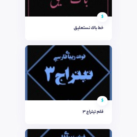
$
خط باك نستعليق
$
قلم تيتراج 3