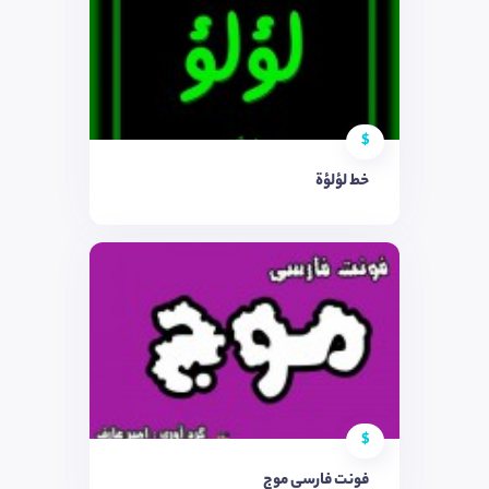
$
خط لؤلؤة
$
فونت فارسی موج