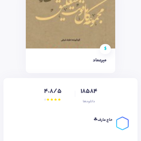
$
میرعماد
4.8/5
18584
دانلودها
حاج عارف☘