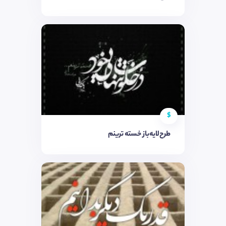
$
طرح‌لایه‌باز خسته ترینم