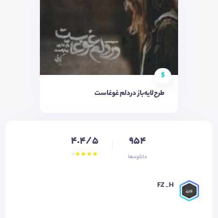
$
طرح‌لایه‌باز دردلم غوغاست
4.4/5
954
دانلودها
FZ _H