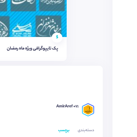
$
پک تایپوگرافی ویژه ماه رمضان
AmirAref 071
دسته‌بندی
برچسب