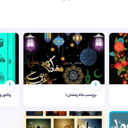
$
$
برچسب ماه رمضان 1
وکتور و