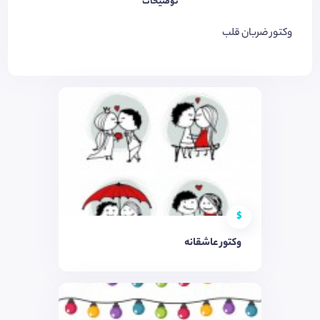
توضیحات
وکتور ضربان قلب
$
وکتور عاشقانه