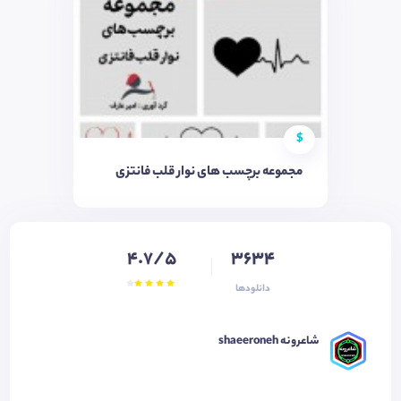
$
مجموعه برچسب های نوار قلب فانتزی
4.7/5
3634
دانلودها
شاعرونه shaeeroneh