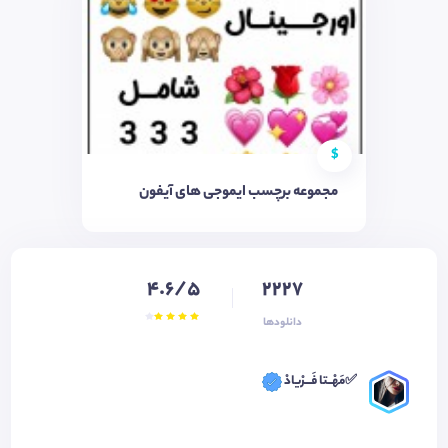
$
مجموعه برچسب ایموجی های آیفون
4.6/5
2227
دانلودها
✅مَهْــتا فَـــرْیادْ