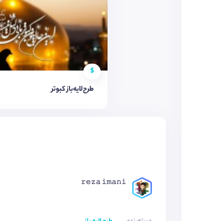
$
طرح‌لایه‌باز کبوتر
𝚛𝚎𝚣𝚊 𝚒𝚖𝚊𝚗𝚒