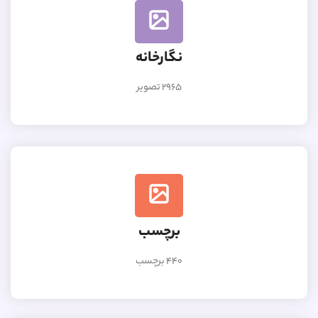
نگارخانه
2965 تصویر
برچسب
440 برچسب