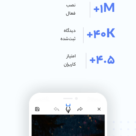
1M+
نصب
فعال
40K+
دیدگاه
ثبت‌شده
4.5+
امتیاز
کاربران