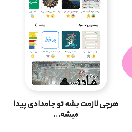
هرچی لازمت بشه تو جامدادی پیدا
میشه...