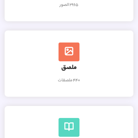
2965 الصور
ملصق
440 ملصقات