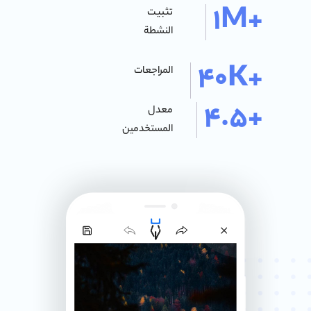
+1M
تثبيت
النشطة
+40K
المراجعات
+4.5
معدل
المستخدمين