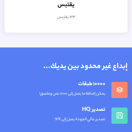
يقتبس
134 يقتبس
إبداع غير محدود بين يديك...
+1000 طبقات
يمكن إضافة ما يصل إلى 1000 نص وملصق!
تصدير HQ
تصدير عالي الجودة يصل إلى 4X!