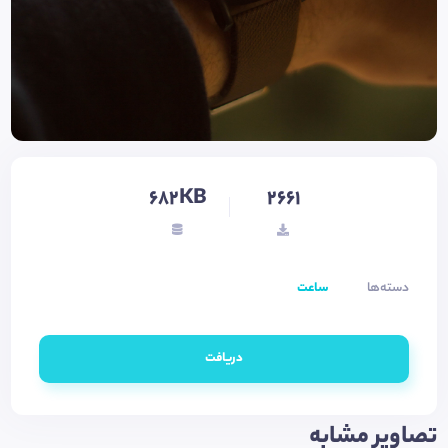
682KB
2661
دسته‌ها
ساعت
دریافت
تصاویر مشابه