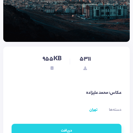
955KB
5311
عکاس: محمد علیزاده
دسته‌ها
تهران
دریافت