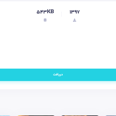
543KB
1397
دریافت