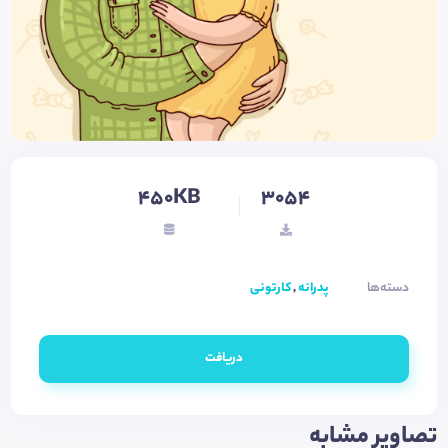
450KB
3054
دسته‌ها
پدرانه
,
کارتونی
دریافت
تصاویر مشابه