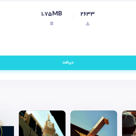
1.75MB
2633
دریافت