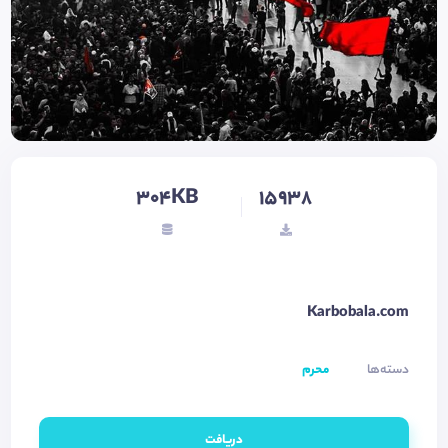
304KB
15938
Karbobala.com
دسته‌ها
محرم
دریافت