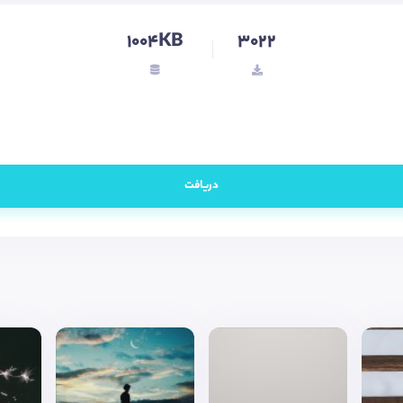
1004KB
3022
دریافت