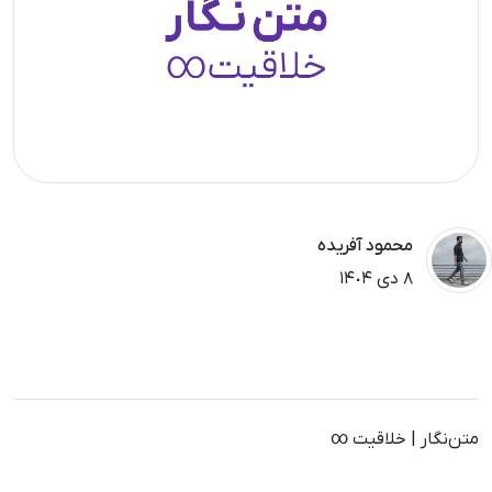
محمود آفریده
٨ دی ١۴٠۴
متن‌نگار | خلاقیت ∞