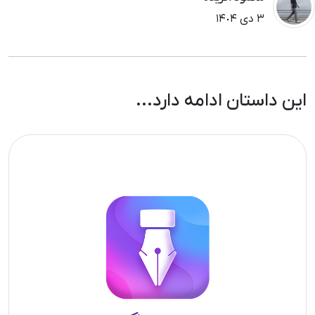
٣ دی ١۴٠۴
این داستان ادامه دارد...