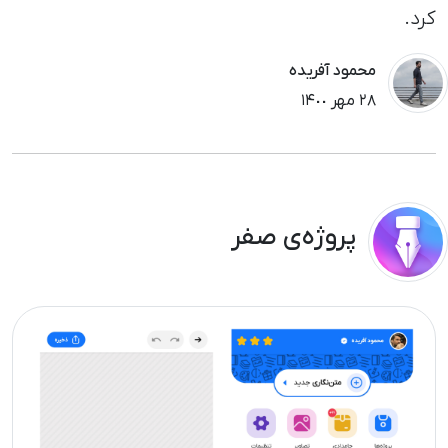
کرد.
محمود آفریده
٢٨ مهر ١۴٠٠
پروژه‌ی صفر