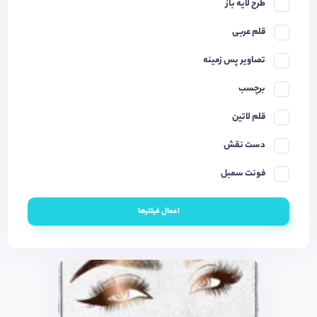
طرح لایه باز
قلم عربی
تصاویر پس زمینه
برچسب
قلم لاتین
دست نقش
فونت سمبل
اعمال فیلترها