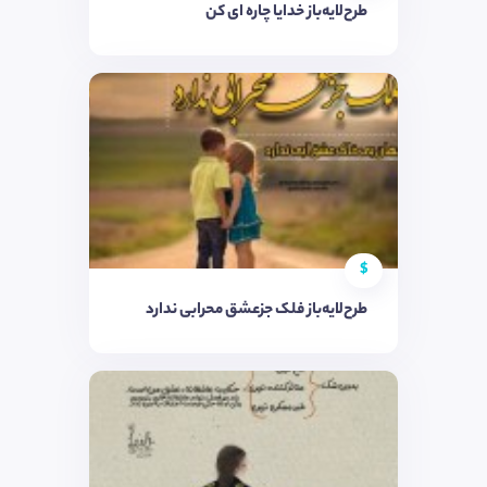
طرح‌لایه‌باز خدایا چاره ای کن
$
طرح‌لایه‌باز فلک جزعشق محرابی ندارد