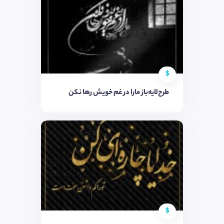
$
طرح‌لایه‌باز مارا در غم خویش رها نکن
$